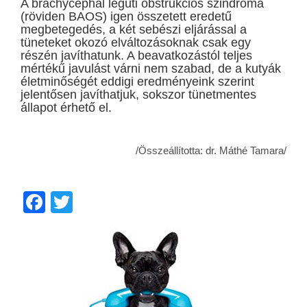
A brachycephal légúti obstrukciós szindróma
(röviden BAOS) igen összetett eredetű
megbetegedés, a két sebészi eljárással a
tüneteket okozó elváltozásoknak csak egy
részén javíthatunk. A beavatkozástól teljes
mértékű javulást várni nem szabad, de a kutyák
életminőségét eddigi eredményeink szerint
jelentősen javíthatjuk, sokszor tünetmentes
állapot érhető el.
/Összeállította: dr. Máthé Tamara/
Facebook
Twitter