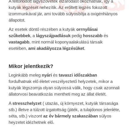
A feltorlódott lágyszövetek elzáródást okozhatnak, így a
kutyák légzését nehezítik. Az erőltett légzés fokozott
izommunkával jár, ami tovább súlyosbítja a oxigénhiányos
állapotot.
Az esetek döntő részében a kutyák
orrnyílásai
szűkebbek
, a
lágyszájpadlásuk
pedig
hosszabb
és
vastagabb
, mint normál koponyaalakulású társaik
esetében,
ami
akadályozza
légzésüket
.
Mikor jelentkezik?
Leginkább meleg
nyári
és
tavaszi
időszakban
fordulhatnak elő életet veszélyeztető helyzetek, mikor a
kutyák légszomja olyan súlyossá válik, hogy csak azonnali
állatorvosi beavatkozás mentheti meg az állat életét.
A
stresszhelyzet
( utazás, új környezet, kutyák társasága
stb.) illetve a túlzott izgatottság (játék, a tulajdonos jelenléte,
séta, stb.) viszont
az év bármely szakaszában
súlyos
heyzetet idézhetnek elő.