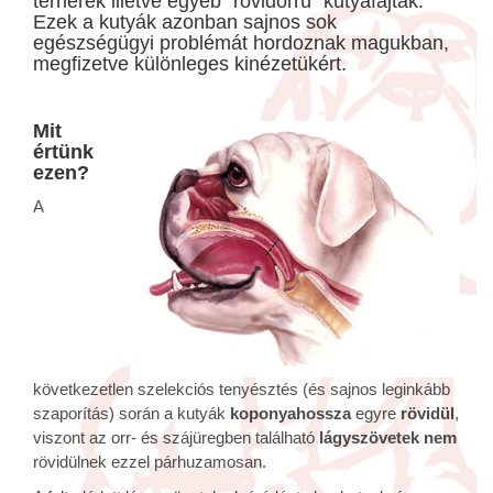
terrierek illetve egyéb “rövidorrú” kutyafajták.
Ezek a kutyák azonban sajnos sok
egészségügyi problémát hordoznak magukban,
megfizetve különleges kinézetükért.
Mit
értünk
ezen?
A
következetlen szelekciós tenyésztés (és sajnos leginkább
szaporítás) során a kutyák
koponyahossza
egyre
rövidül
,
viszont az orr- és szájüregben található
lágyszövetek
nem
rövidülnek ezzel párhuzamosan.