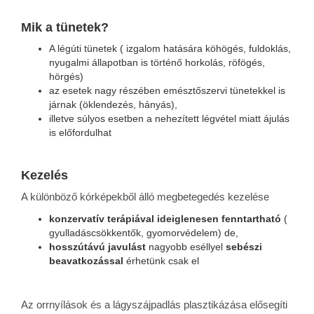
Mik a tünetek?
A légúti tünetek ( izgalom hatására köhögés, fuldoklás,
nyugalmi állapotban is történő horkolás, röfögés,
hörgés)
az esetek nagy részében emésztőszervi tünetekkel is
járnak (öklendezés, hányás),
illetve súlyos esetben a nehezített légvétel miatt ájulás
is előfordulhat
Kezelés
A különböző kórképekből álló megbetegedés kezelése
konzervatív terápiával ideiglenesen fenntartható
(
gyulladáscsökkentők, gyomorvédelem) de,
hosszútávú javulást
nagyobb eséllyel
sebészi
beavatkozással
érhetünk csak el
Az orrnyílások és a lágyszájpadlás plasztikázása elősegíti