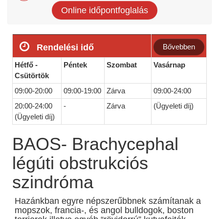
Online időpontfoglalás
Rendelési idő
Bővebben
Hétfő -
Péntek
Szombat
Vasárnap
Csütörtök
09:00-20:00
09:00-19:00
Zárva
09:00-24:00
20:00-24:00
-
Zárva
(Ügyeleti díj)
(Ügyeleti díj)
BAOS- Brachycephal
légúti obstrukciós
szindróma
Hazánkban egyre népszerűbbnek számítanak a
mopszok, francia-, és angol bulldogok, boston