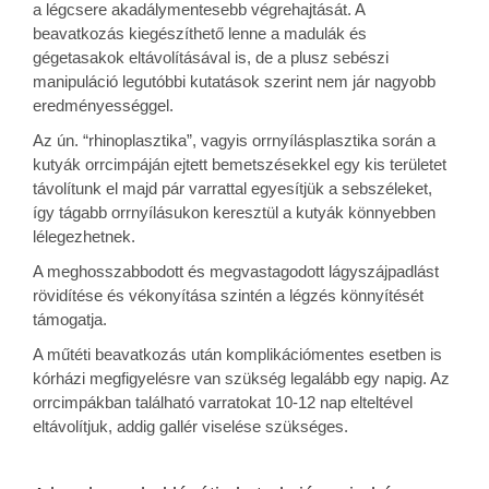
a légcsere akadálymentesebb végrehajtását. A
beavatkozás kiegészíthető lenne a madulák és
gégetasakok eltávolításával is, de a plusz sebészi
manipuláció legutóbbi kutatások szerint nem jár nagyobb
eredményességgel.
Az ún. “rhinoplasztika”, vagyis orrnyílásplasztika során a
kutyák orrcimpáján ejtett bemetszésekkel egy kis területet
távolítunk el majd pár varrattal egyesítjük a sebszéleket,
így tágabb orrnyílásukon keresztül a kutyák könnyebben
lélegezhetnek.
A meghosszabbodott és megvastagodott lágyszájpadlást
rövidítése és vékonyítása szintén a légzés könnyítését
támogatja.
A műtéti beavatkozás után komplikációmentes esetben is
kórházi megfigyelésre van szükség legalább egy napig. Az
orrcimpákban található varratokat 10-12 nap elteltével
eltávolítjuk, addig gallér viselése szükséges.