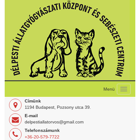
Toggle
navigati
Címünk
1194 Budapest, Pozsony utca 39.
E-mail
delpestiallatorvos@gmail.com
Telefonszámunk
+36-20-579-7722