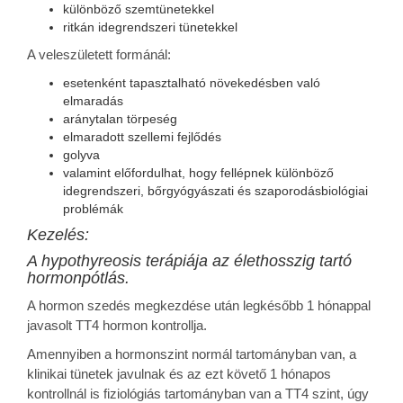
különböző szemtünetekkel
ritkán idegrendszeri tünetekkel
A veleszületett formánál:
esetenként tapasztalható növekedésben való
elmaradás
aránytalan törpeség
elmaradott szellemi fejlődés
golyva
valamint előfordulhat, hogy fellépnek különböző
idegrendszeri, bőrgyógyászati és szaporodásbiológiai
problémák
Kezelés:
A hypothyreosis terápiája az élethosszig tartó
hormonpótlás.
A hormon szedés megkezdése után legkésőbb 1 hónappal
javasolt TT4 hormon kontrollja.
Amennyiben a hormonszint normál tartományban van, a
klinikai tünetek javulnak és az ezt követő 1 hónapos
kontrollnál is fiziológiás tartományban van a TT4 szint, úgy