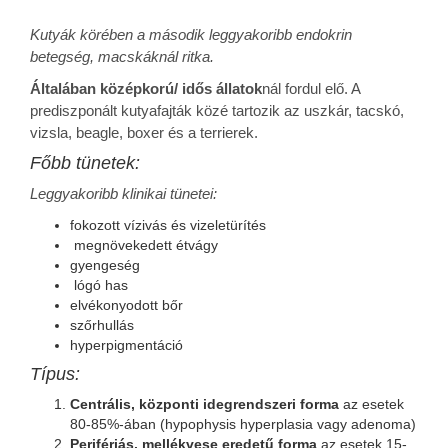
Kutyák körében a második leggyakoribb endokrin
betegség, macskáknál ritka.
Általában középkorú/ idős állatok
nál fordul elő. A
prediszponált kutyafajták közé tartozik az uszkár, tacskó,
vizsla, beagle, boxer és a terrierek.
Főbb tünetek:
Leggyakoribb klinikai tünetei:
fokozott vízivás és vizeletürítés
megnövekedett étvágy
gyengeség
lógó has
elvékonyodott bőr
szőrhullás
hyperpigmentáció
Típus:
Centrális, központi idegrendszeri forma
az esetek
80-85%-ában (hypophysis hyperplasia vagy adenoma)
Perifériás, mellékvese eredetű forma
az esetek 15-