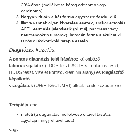
20%-ában (mellékvese kéreg adenoma vagy
carcinoma)
Nagyon ritkán a két forma egyszerre fordul elő
illetve vannak olyan
kivételes esetek
, amikor ectopiás
ACTH-termelés jelentkezik (pl. máj, pancreas vagy
neuroendokrin tumorok). Iatrogén forma alakulhat ki
tartós glükokortikoid terápia esetén.
Diagnózis, kezelés:
A
pontos diagnózis felállításához
különböző
laborvizsgálatok
(LDDS teszt, ACTH stimulációs teszt,
HDDS teszt, vizelet kortizol/kreatinin arány) és
kiegészítő
képalkotó
vizsgálatok
(UH/RTG/CT/MRI) állnak rendelkezésünkre.
Terápiája
lehet:
műtéti (a daganatos mellékvese eltávolítása/az
agyalapi mirigy eltávolítása)
vagy