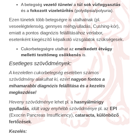
A betegség
vezető tünetei
a
túl sok vízfogyasztás
és a
fokozott vizeletürítés
(polydipsia/polyuria).
Ezen tünetek több betegségre is utalhatnak (pl.
veseelégtelenség, gennyes méhgyulladás, Cushing-kór),
emiatt a pontos diagnózis felállításához vérlabor,
esetenként kiegészítő képalkotó vizsgálatok szükségesek.
Cukorbetegségre utalhat az
emelkedett étvágy
melletti testtömeg csökkenés
is.
Esetleges szövődmények:
A kezeletlen cukorbetegség esetében számos
szövődmény alakulhat ki, ezért
nagyon fontos a
mihamarabbi diagnózis felállítása és a kezelés
megkezdése!
Heveny szövődménye
lehet pl. a
hasnyálmirigy
gyulladás
,
idült vagy enyhébb szövődménye
pl. az
EPI
(Exocrin Pancreas Insufficiency),
cataracta, különböző
fertőzések
.
Kezelés: