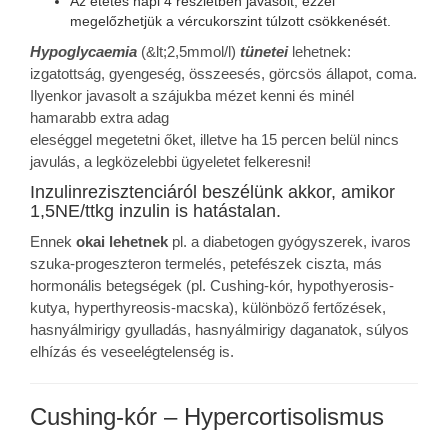
Az etetés napi 4 részletben javasolt, ezzel
megelőzhetjük a vércukorszint túlzott csökkenését.
Hypoglycaemia
(&lt;2,5mmol/l)
tünetei
lehetnek:
izgatottság, gyengeség, összeesés, görcsös állapot, coma.
Ilyenkor javasolt a szájukba mézet kenni és minél
hamarabb extra adag
eleséggel megetetni őket, illetve ha 15 percen belül nincs
javulás, a legközelebbi ügyeletet felkeresni!
Inzulinrezisztenciáról beszélünk akkor, amikor
1,5NE/ttkg inzulin is hatástalan.
Ennek
okai lehetnek
pl. a diabetogen gyógyszerek, ivaros
szuka-progeszteron termelés, petefészek ciszta, más
hormonális betegségek (pl. Cushing-kór, hypothyerosis-
kutya, hyperthyreosis-macska), különböző fertőzések,
hasnyálmirigy gyulladás, hasnyálmirigy daganatok, súlyos
elhízás és veseelégtelenség is.
Cushing-kór – Hypercortisolismus