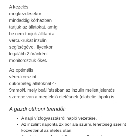
A kezelés
megkezdésekor
mindaddig kórházban
tartjuk az állatokat, amíg
be nem tudjuk állítani a
vércukrukat inzulin
segítségével. Ilyenkor
legalább 2 óránként
monitorozzuk őket.
Az optimális
vércukorszint
cukorbeteg állatoknál 4-
9mmol/l, mely beállításában az inzulin mellett jelentős
szerepe van a megfelelő etetésnek (diabetic tápok) is.
A gazdi otthoni teendői:
A napi vízfogyasztásról napló vezetése.
Az inzulint naponta 2x bőr alá szúrni, lehetőség szerint
közvetlenül az etetés után.