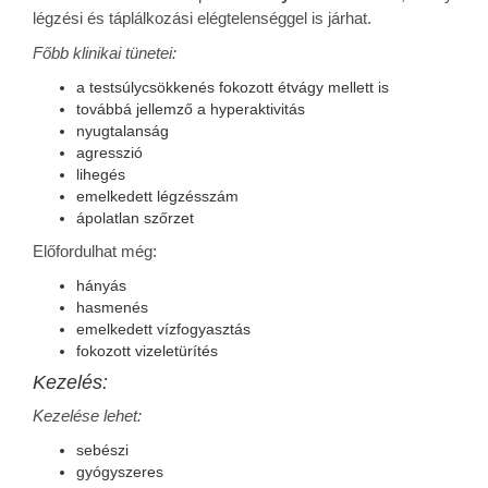
légzési és táplálkozási elégtelenséggel is járhat.
Főbb klinikai tünetei:
a testsúlycsökkenés fokozott étvágy mellett is
továbbá jellemző a hyperaktivitás
nyugtalanság
agresszió
lihegés
emelkedett légzésszám
ápolatlan szőrzet
Előfordulhat még:
hányás
hasmenés
emelkedett vízfogyasztás
fokozott vizeletürítés
Kezelés:
Kezelése lehet:
sebészi
gyógyszeres