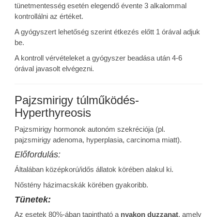
tünetmentesség esetén elegendő évente 3 alkalommal
kontrollálni az értéket.
A gyógyszert lehetőség szerint étkezés előtt 1 órával adjuk
be.
A kontroll vérvételeket a gyógyszer beadása után 4-6
órával javasolt elvégezni.
Pajzsmirigy túlműködés-
Hyperthyreosis
Pajzsmirigy hormonok autonóm szekréciója (pl.
pajzsmirigy adenoma, hyperplasia, carcinoma miatt).
Előfordulás:
Általában középkorú/idős állatok körében alakul ki.
Nőstény házimacskák körében gyakoribb.
Tünetek:
Az esetek 80%-ában tapintható a
nyakon duzzanat
, amely