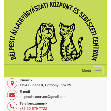
Toggle
navigati
Címünk
1194 Budapest, Pozsony utca 39.
E-mail
delpestiallatorvos@gmail.com
Telefonszámunk
+36-20-579-7722