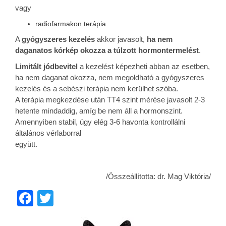
vagy
radiofarmakon terápia
A
gyógyszeres kezelés
akkor javasolt,
ha nem
daganatos kórkép okozza a túlzott hormontermelést
.
Limitált jódbevitel
a kezelést képezheti abban az esetben,
ha nem daganat okozza, nem megoldható a gyógyszeres
kezelés és a sebészi terápia nem kerülhet szóba.
A terápia megkezdése után TT4 szint mérése javasolt 2-3
hetente mindaddig, amíg be nem áll a hormonszint.
Amennyiben stabil, úgy elég 3-6 havonta kontrollálni
általános vérlaborral
együtt.
/Összeállította: dr. Mag Viktória/
Facebook
Twitter