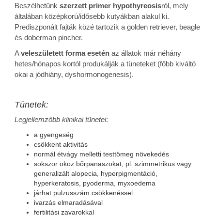
Beszélhetünk
szerzett primer hypothyreosis
ról, mely
általában középkorú/idősebb kutyákban alakul ki.
Prediszponált fajták közé tartozik a golden retriever, beagle
és doberman pincher.
A
veleszületett forma esetén
az állatok már néhány
hetes/hónapos kortól produkálják a tüneteket (főbb kiváltó
okai a jódhiány, dyshormonogenesis).
Tünetek:
Legjellemzőbb klinikai tünetei
:
a gyengeség
csökkent aktivitás
normál étvágy melletti testtömeg növekedés
sokszor okoz bőrpanaszokat, pl. szimmetrikus vagy
generalizált alopecia, hyperpigmentáció,
hyperkeratosis, pyoderma, myxoedema
járhat pulzusszám csökkenéssel
ivarzás elmaradásával
fertilitási zavarokkal