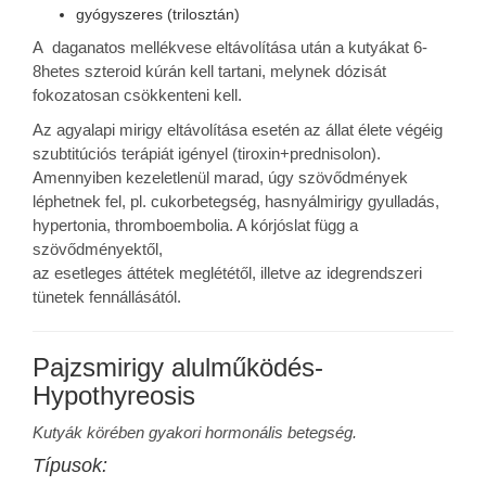
gyógyszeres (trilosztán)
A daganatos mellékvese eltávolítása után a kutyákat 6-
8hetes szteroid kúrán kell tartani, melynek dózisát
fokozatosan csökkenteni kell.
Az agyalapi mirigy eltávolítása esetén az állat élete végéig
szubtitúciós terápiát igényel (tiroxin+prednisolon).
Amennyiben kezeletlenül marad, úgy szövődmények
léphetnek fel, pl. cukorbetegség, hasnyálmirigy gyulladás,
hypertonia, thromboembolia. A kórjóslat függ a
szövődményektől,
az esetleges áttétek meglététől, illetve az idegrendszeri
tünetek fennállásától.
Pajzsmirigy alulműködés-
Hypothyreosis
Kutyák körében gyakori hormonális betegség.
Típusok: