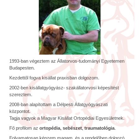
1993-ban végeztem az Állatorvos-tudományi Egyetemen
Budapesten.
Kezdettől fogva kisállat praxisban dolgozom.
2002-ben kisállatgyógyász- szakállatorvosi képesítést
szereztem.
2008-ban alapítottam a Délpesti Állatgyógyászati
központot.
Tagja vagyok a Magyar Kisállat Ortopédiai Egyesületnek.
Fő profilom az
ortopédia, sebészet, traumatológia
.
Folyamatosan képzem magam, és a rendelőben dolgozó