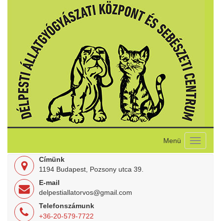
Toggle
navigati
Címünk
1194 Budapest, Pozsony utca 39.
E-mail
delpestiallatorvos@gmail.com
Telefonszámunk
+36-20-579-7722