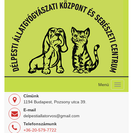
Toggle
navigati
Címünk
1194 Budapest, Pozsony utca 39.
E-mail
delpestiallatorvos@gmail.com
Telefonszámunk
+36-20-579-7722