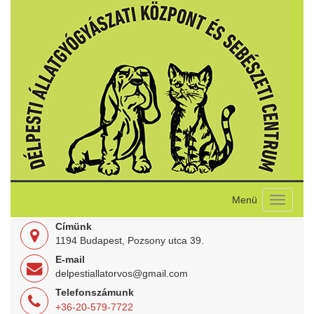
Toggle
navigati
Címünk
1194 Budapest, Pozsony utca 39.
E-mail
delpestiallatorvos@gmail.com
Telefonszámunk
+36-20-579-7722