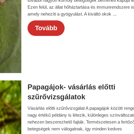
további nagyon komoly betegségek bemeneti kapuja le
Ezen felül, az állat hőháztartása és immunrendszere is
amely nehezíti a gyógyulást. A kiváltó okok …
Tovább
Papagájok- vásárlás előtti
szűrővizsgálatok
Vásárlás előtti szűrővizsgálat A papagájok között reng
nagy értékű példány is létezik, különleges színváltozat
nehezen beszerezhető fajták. Természetesen a fertőz
betegségek nem válogatnak, így minden kedves