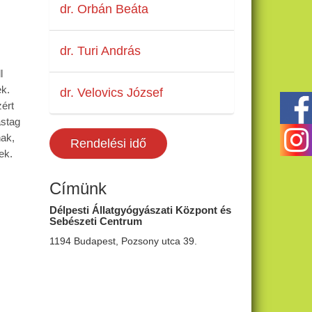
dr. Orbán Beáta
dr. Turi András
l
ek.
dr. Velovics József
ért
astag
ak,
Rendelési idő
nek.
Címünk
Délpesti Állatgyógyászati Központ és
Sebészeti Centrum
1194 Budapest, Pozsony utca 39.