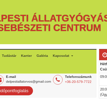
PESTI ÁLLATGYÓGYÁ
SEBÉSZETI CENTRUM
Tudástár
Karrier
Galéria
Kapcsolat
Hétf
Csü
09:0
E-mail
Telefonszámunk
delpestiallatorvos@gmail.com
+36-20-579-7722
20:0
időpontfoglalás
(Ügy