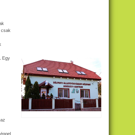
ak
 csak
k
. Egy
 az
éggel