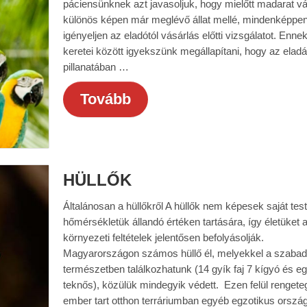
páciensünknek azt javasoljuk, hogy mielőtt madarat vá
különös képen már meglévő állat mellé, mindenképpe
igényeljen az eladótól vásárlás előtti vizsgálatot. Enne
keretei között igyekszünk megállapítani, hogy az elad
pillanatában …
Tovább
HÜLLŐK
Általánosan a hüllőkről A hüllők nem képesek saját test
hőmérsékletük állandó értéken tartására, így életüket 
környezeti feltételek jelentősen befolyásolják.
Magyarországon számos hüllő él, melyekkel a szabad
természetben találkozhatunk (14 gyík faj 7 kígyó és e
teknős), közülük mindegyik védett. Ezen felül rengete
ember tart otthon terráriumban egyéb egzotikus orszá