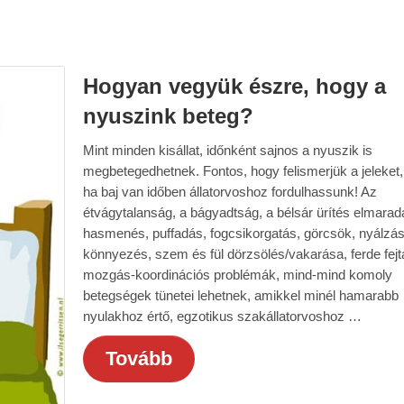
Hogyan vegyük észre, hogy a
nyuszink beteg?
Mint minden kisállat, időnként sajnos a nyuszik is
megbetegedhetnek. Fontos, hogy felismerjük a jeleket, 
ha baj van időben állatorvoshoz fordulhassunk! Az
étvágytalanság, a bágyadtság, a bélsár ürítés elmarad
hasmenés, puffadás, fogcsikorgatás, görcsök, nyálzás
könnyezés, szem és fül dörzsölés/vakarása, ferde fejt
mozgás-koordinációs problémák, mind-mind komoly
betegségek tünetei lehetnek, amikkel minél hamarabb
nyulakhoz értő, egzotikus szakállatorvoshoz …
Tovább