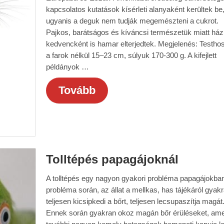
kapcsolatos kutatások kísérleti alanyaként kerültek be
ugyanis a deguk nem tudják megemészteni a cukrot.
Pajkos, barátságos és kíváncsi természetük miatt ház
kedvencként is hamar elterjedtek. Megjelenés: Testho
a farok nélkül 15–23 cm, súlyuk 170-300 g. A kifejlett
példányok …
Tovább
Tolltépés papagájoknál
A tolltépés egy nagyon gyakori probléma papagájokban
probléma során, az állat a mellkas, has tájékáról gyak
teljesen kicsipkedi a bőrt, teljesen lecsupaszítja magát
Ennek során gyakran okoz magán bőr érüléseket, ame