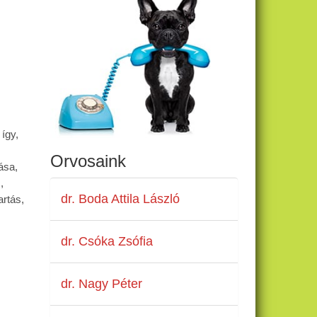
így,
Orvosaink
ása,
,
dr. Boda Attila László
artás,
dr. Csóka Zsófia
dr. Nagy Péter