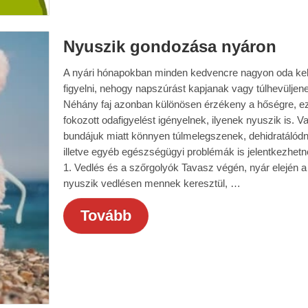
Nyuszik gondozása nyáron
A nyári hónapokban minden kedvencre nagyon oda kel
figyelni, nehogy napszúrást kapjanak vagy túlhevüljen
Néhány faj azonban különösen érzékeny a hőségre, ez
fokozott odafigyelést igényelnek, ilyenek nyuszik is. V
bundájuk miatt könnyen túlmelegszenek, dehidratálódn
illetve egyéb egészségügyi problémák is jelentkezhet
1. Vedlés és a szőrgolyók Tavasz végén, nyár elején a
nyuszik vedlésen mennek keresztül, …
Tovább