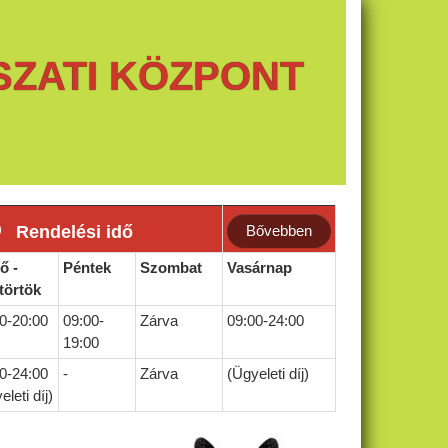
SZATI KÖZPONT
Rendelési idő
Bővebben
ő -
Péntek
Szombat
Vasárnap
törtök
0-20:00
09:00-
Zárva
09:00-24:00
19:00
0-24:00
-
Zárva
(Ügyeleti díj)
eleti díj)