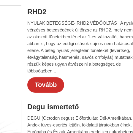
RHD2
NYULAK BETEGSÉGE- RHD2 VÉDŐOLTÁS A nyul
vérzéses betegségének új törzse az RHD2, mely nem
az okozott tünetekben tér el az 1-es változattól, hanem
abban is, hogy az eddigi oltások sajnos nem hatásosa
ellene. A beteg nyulak jellegtelen tüneteket (levertség,
étvágytalanság, hasmenés, savós orrfolyás) mutatnak
részük képes ugyan átvészelni a betegséget, de
többségében …
Tovább
Degu ismertető
DEGU (Octodon degus) Előfordulás: Dél-Amerikában,
Andok füves-cserjés lejtőin, földalatti járatokban élnek.
Európába és Észak-Amerikába eredetileg cukorbetegs